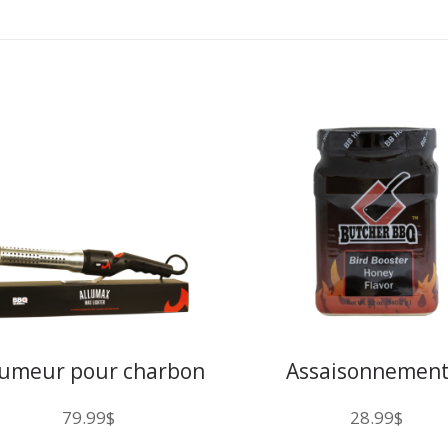
lumeur pour charbon
Assaisonnement
injection au miel 
79.99
$
28.99
$
poulet Butcher 