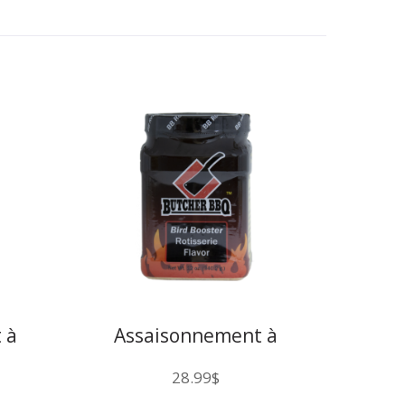
 à
Assaisonnement à
pour
injection pour poulet sur
28.99
$
BBQ
rôtisserie Butcher BBQ