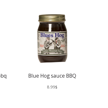
bbq
Blue Hog sauce BBQ
Smoke
8.99
$