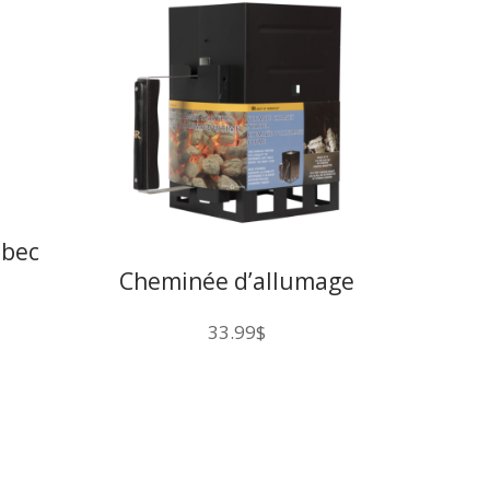
bec
Cheminée d’allumage
carré
33.99
$