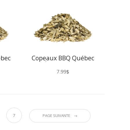
ébec
Copeaux BBQ Québec
U
Érable 200CU
7.99
$
7
PAGE SUIVANTE →