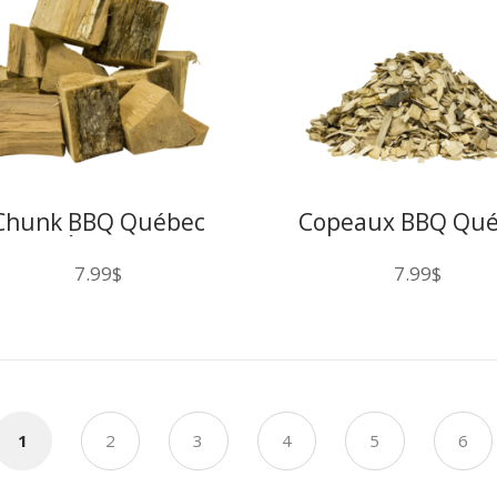
Chunk BBQ Québec
Copeaux BBQ Qu
Érable
Cerisier 200C
7.99
$
7.99
$
1
2
3
4
5
6