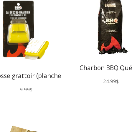
Charbon BBQ Qué
sse grattoir (planche
24.99
$
e sel ) BBQ Québec
9.99
$