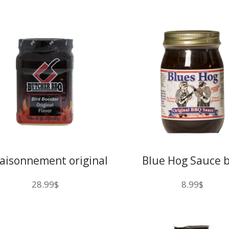
aisonnement original
Blue Hog Sauce 
injection pour poulet
originale
28.99
$
8.99
$