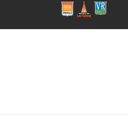
Cristal
Campi
Cristal
Princev
ng
VR
ille
Domai
ne du
Lac
Cristal