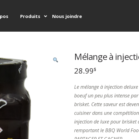
opos
Produits
Nous joindre
Mélange à inject
28.99
$
Le mélange à injection deluxe
boeuf un peu plus intense par
brisket. Cette saveur est dev
cuisiner dans une compétition
injection de luxe pour brisket
remportant le BBQ World Fo
PARTAGER ET GAGNER