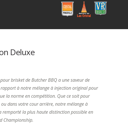
Cristal
Campi
Cristal
Princev
ng
VR
ille
Domai
ne du
Lac
Cristal
ion Deluxe
 pour brisket de Butcher BBQ a une saveur de
 rapport à notre mélange à injection original pour
enue la norme en compétition. Que ce soit pour
 ou dans votre cour arrière, notre mélange à
 a remporté la plus haute distinction possible en
od Championship.