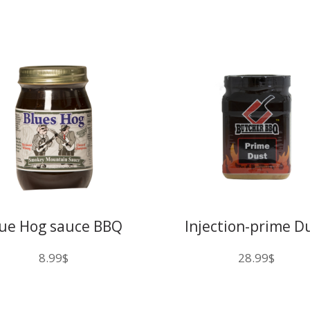
lue Hog sauce BBQ
Injection-prime D
Smoke
16 oz
8.99
$
28.99
$