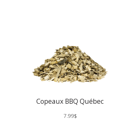
Copeaux BBQ Québec
Pommier 200CU
7.99
$