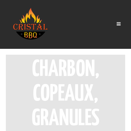
Men
CHARBON,
COPEAUX,
GRANULES