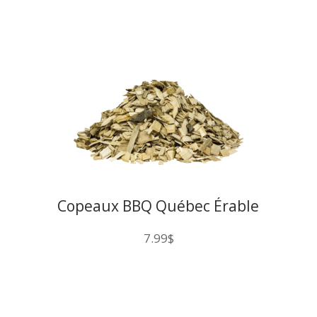
Copeaux BBQ Québec Érable
200CU
7.99
$