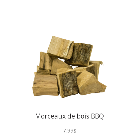
Morceaux de bois BBQ
Québec Hickory 200CU
7.99
$