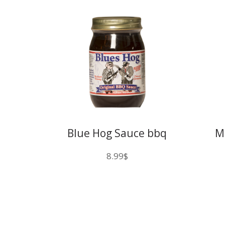
Blue Hog Sauce bbq
M
originale
8.99
$