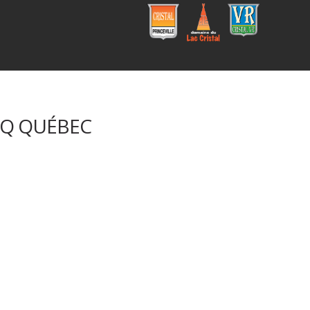
Cristal
Campi
Cristal
Princev
ng
VR
ille
Domai
ne du
Lac
Cristal
BQ QUÉBEC