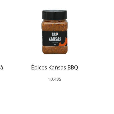
 à
Épices Kansas BBQ
let
Québec
10.49
$
cher