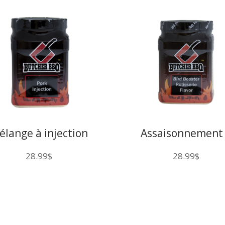
élange à injection
Assaisonnement
pour porc
injection pour pou
28.99
$
28.99
$
sur rôtisserie But
BBQ