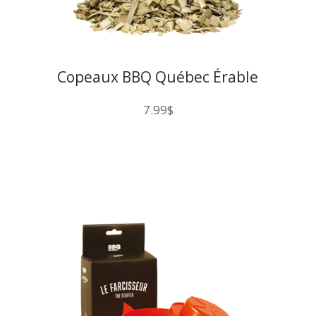
Copeaux BBQ Québec Érable
200CU
7.99
$