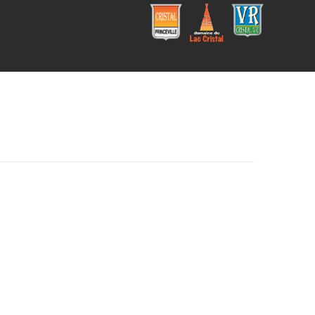
Cristal
Campi
Cristal
Princev
ng
VR
ille
Domai
ne du
Lac
Cristal